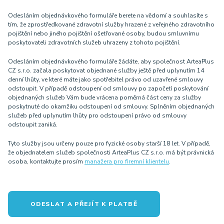
Odesláním objednávkového formuláře berete na vědomí a souhlasíte s
tím, že zprostředkované zdravotní služby hrazené z veřejného zdravotního
pojištění nebo jiného pojištění ošetřované osoby, budou smluvnímu
poskytovateli zdravotních služeb uhrazeny z tohoto pojištění.
Odesláním objednávkového formuláře žádáte, aby společnost ArteaPlus
CZ s.r.o. začala poskytovat objednané služby ještě před uplynutím 14
denní lhůty, ve které máte jako spotřebitel právo od uzavřené smlouvy
odstoupit. V případě odstoupení od smlouvy po započetí poskytování
objednaných služeb Vám bude vrácena poměrná část ceny za služby
poskytnuté do okamžiku odstoupení od smlouvy. Splněním objednaných
služeb před uplynutím lhůty pro odstoupení právo od smlouvy
odstoupit zaniká.
Tyto služby jsou určeny pouze pro fyzické osoby starší 18 let. V případě,
že objednatelem služeb společnosti ArteaPlus CZ s.r.o. má být právnická
osoba, kontaktujte prosím
manažera pro firemní klientelu
.
ODESLAT A PŘEJÍT K PLATBĚ