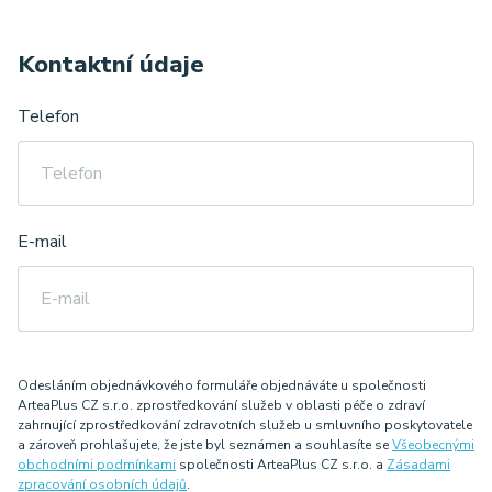
Korespondenční adresa
Kontaktní údaje
Ulice a č. p.
Telefon
Město
E-mail
PSČ
Odesláním objednávkového formuláře objednáváte u společnosti
ArteaPlus CZ s.r.o. zprostředkování služeb v oblasti péče o zdraví
zahrnující zprostředkování zdravotních služeb u smluvního poskytovatele
a zároveň prohlašujete, že jste byl seznámen a souhlasíte se
Všeobecnými
obchodními podmínkami
společnosti ArteaPlus CZ s.r.o. a
Zásadami
zpracování osobních údajů
.