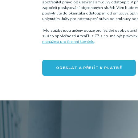
spotřebitel právo od uzavřené smlouvy odstoupit. V 
započetí poskytování objednaných služeb Vám bude vr
poskytnuté do okamžiku odstoupení od smlouvy. Spln
uplynutím lhůty pro odstoupení právo od smlouvy ods
Tyto služby jsou určeny pouze pro fyzické osoby starší 
služeb společnosti ArteaPlus CZ s.r.o. má být právnic
manažera pro firemní klientelu
.
ODESLAT A PŘEJÍT K PLATBĚ