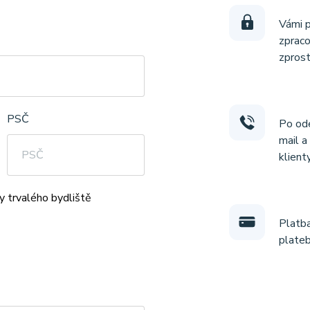
Vámi p
zpraco
zprost
PSČ
Po ode
mail a
klient
sy trvalého bydliště
Platba
plateb