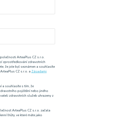
PSČ
olečnosti ArteaPlus CZ s.r.o.
ící zprostředkování zdravotních
te, že jste byl seznámen a souhlasíte
ArteaPlus CZ s.r.o. a
Zásadami
a souhlasíte s tím, že
dravotního pojištění nebo jiného
ateli zdravotních služeb uhrazeny z
čnost ArteaPlus CZ s.r.o. začala
nní lhůty, ve které máte jako