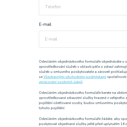
Město
E-mail
Odesláním objednávkového formuláře objednáváte u sp
zprostředkování služeb v oblasti péče o zdraví zahrnuj
služeb u smluvního poskytovatele a zároveň prohlašuje
se
Všeobecnými obchodními podmínkami
společnosti 
zpracování osobních údajů
.
Odesláním objednávkového formuláře berete na vědomí 
zprostředkované zdravotní služby hrazené z veřejného z
pojištění ošetřované osoby, budou smluvnímu poskytov
tohoto pojištění.
Odesláním objednávkového formuláře žádáte, aby spole
poskytovat objednané služby ještě před uplynutím 14 de