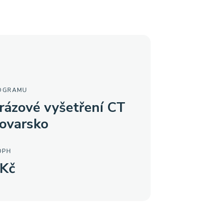
OGRAMU
rázové vyšetření CT
lovarsko
DPH
Kč