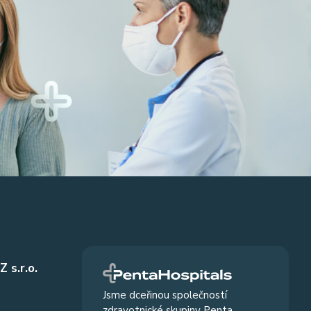
 s.r.o.
Jsme dceřinou společností
zdravotnické skupiny Penta