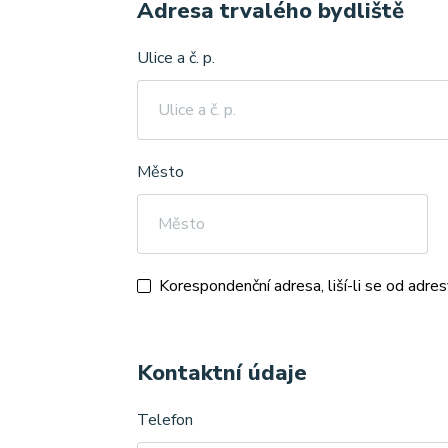
Adresa trvalého bydliště
Ulice a č. p.
Město
Korespondenční adresa, liší-li se od adre
Korespondenční adresa
Kontaktní údaje
Ulice a č. p.
Telefon