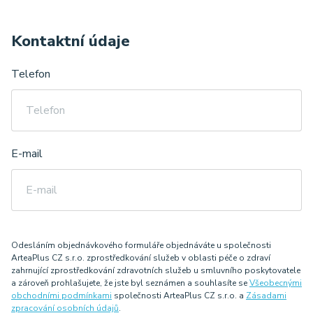
Korespondenční adresa
Kontaktní údaje
Ulice a č. p.
Telefon
Město
E-mail
PSČ
Odesláním objednávkového formuláře objednáváte u společnosti
ArteaPlus CZ s.r.o. zprostředkování služeb v oblasti péče o zdraví
zahrnující zprostředkování zdravotních služeb u smluvního poskytovatele
a zároveň prohlašujete, že jste byl seznámen a souhlasíte se
Všeobecnými
obchodními podmínkami
společnosti ArteaPlus CZ s.r.o. a
Zásadami
zpracování osobních údajů
.