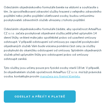
Odesláním objednávkového formuláře berete na vědomí a souhlasíte s
tím, že zprostředkované zdravotní služby hrazené z veřejného zdravotního
pojištění nebo jiného pojištění ošetřované osoby, budou smluvnímu
poskytovateli zdravotních služeb uhrazeny z tohoto pojištění.
Odesláním objednávkového formuláře žádáte, aby společnost ArteaPlus
CZ s.r.o. začala poskytovat objednané služby ještě před uplynutím 14
denní lhůty, ve které máte jako spotřebitel právo od uzavřené smlouvy
odstoupit. V případě odstoupení od smlouvy po započetí poskytování
objednaných služeb Vám bude vrácena poměrná část ceny za služby
poskytnuté do okamžiku odstoupení od smlouvy. Splněním objednaných
služeb před uplynutím lhůty pro odstoupení právo od smlouvy
odstoupit zaniká.
Tyto služby jsou určeny pouze pro fyzické osoby starší 18 let. V případě,
že objednatelem služeb společnosti ArteaPlus CZ s.r.o. má být právnická
osoba, kontaktujte prosím
manažera pro firemní klientelu
.
ODESLAT A PŘEJÍT K PLATBĚ